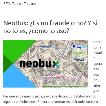
PTC
,
Tareas
,
Trabajos
NeoBux: ¿Es un fraude o no? Y si
no lo es, ¿cómo lo uso?
NeoB
ux ha
estad
o
opera
ndo
más
de 7
años,
y no
hay quejas de que no paga, eso debe decir algo. Estaba mirando
algunos artículos que afirman que NeoBux es un fraude. Solo por