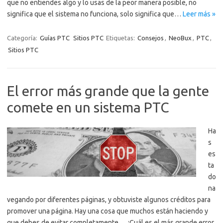
que no entiendes algo y lo usas de la peor manera posible, no
significa que el sistema no funciona, solo significa que…
Leer más »
Categoría:
Guías PTC
Sitios PTC
Etiquetas:
Consejos
,
NeoBux
,
PTC
,
Sitios PTC
El error más grande que la gente
comete en un sistema PTC
Ha
s
es
ta
do
na
vegando por diferentes páginas, y obtuviste algunos créditos para
promover una página. Hay una cosa que muchos están haciendo y
que debes de evitar completamente… ¿Cuál es el más grande error