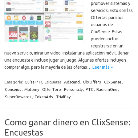
promover sistemas y
servicios. Esto son las
Offertas para los
usuarios de
ClixSense. Estas
pueden incluir
registrarse en un
nuevo servicio, mirar un video, instalar una aplicación móvil, llenar
una encuesta e incluso jugar un juego. Algunas ofertas incluyen
comprar algo, pero la mayoría de las ofertas…
Leer más »
Categoría:
Guías PTC
Etiquetas:
Adscend
,
ClixOffers
,
ClixSense
,
Consejos
,
Matomy
,
OfferToro
,
Persona.ly
,
PTC
,
RadiumOne
,
SuperRewards
,
TokenAds
,
TrialPay
Como ganar dinero en ClixSense:
Encuestas