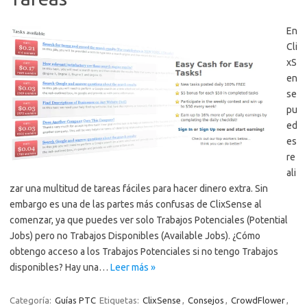
En
Cli
xS
en
se
pu
ed
es
re
ali
zar una multitud de tareas fáciles para hacer dinero extra. Sin
embargo es una de las partes más confusas de ClixSense al
comenzar, ya que puedes ver solo Trabajos Potenciales (Potential
Jobs) pero no Trabajos Disponibles (Available Jobs). ¿Cómo
obtengo acceso a los Trabajos Potenciales si no tengo Trabajos
disponibles? Hay una…
Leer más »
Categoría:
Guías PTC
Etiquetas:
ClixSense
,
Consejos
,
CrowdFlower
,