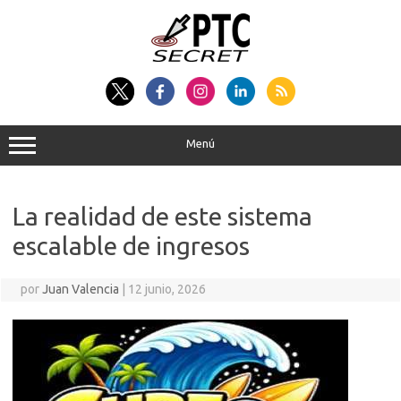
Saltar
al
contenido
Menú
La realidad de este sistema
escalable de ingresos
por
Juan Valencia
|
12 junio, 2026