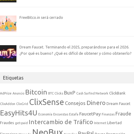
FreeBitco.in será cerrado
Dream Faucet. Terminando el 2025, preparándose para el 2026.
¿Por qué es bueno? ¿Qué es difícil de obtener y cómo obtenerlo?
Etiquetas
Bitcoin
BuxP
ClickBank
AdPrize
Anuncio
BTC Clicks
Cash Surfind Network
ClixSense
Dinero
Consejos
Dream Faucet
ClixAddon
ClixGrid
EasyHits4U
Fraude
FaucetPay
Economía
Encuestas
Estafa
Finanzas
Intercambio de Tráfico
Fraudes
Libertad
get-paid
Internet
NeoBux
PayPal