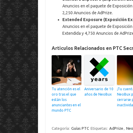
Anuncios en el paquete de Exposición 
2,250 Anuncios de AdPrize.
Extended Exposure (Exposición Ex
Anuncios en el paquete de Exposición
Extendida y 4,750 Anuncios de AdPriz
Articulos Relacionados en PTC Sec
Tu atención es el
Aniversario de 10
¡Tu cuent
oro tras el que
años de NeoBux
NeoBux 
están los
cerrarse 
anunciantes en el
inactivida
mundo PTC
Categoría:
Guías PTC
Etiquetas:
AdPrize
,
Neo