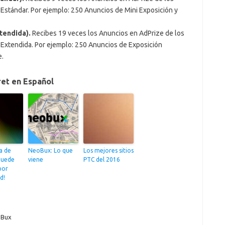
Estándar. Por ejemplo: 250 Anuncios de Mini Exposición y
tendida).
Recibes 19 veces los Anuncios en AdPrize de los
 Extendida. Por ejemplo: 250 Anuncios de Exposición
e.
ret en Español
a de
NeoBux: Lo que
Los mejores sitios
puede
viene
PTC del 2016
por
d!
Bux