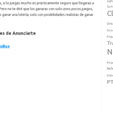
AdPr
 si lo juegas mucho es prácticamente seguro que llegaras a
Surf
 Pero no te diré que los ganaras con solo unos pocos juegos,
C
 ganar una lotería, solo con posibilidades realistas de ganar
Dre
Encu
des de Anunciarte
Fra
Tr
oBux
N
Pro
Ref
Rota
P