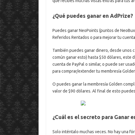
que recibes muchas vistas extras para tus a
¿Qué puedes ganar en AdPrize?
Puedes ganar NeoPoints (puntos de NeoBux),
Referidos Rentados o para mejorar tu cuent
También puedes ganar dinero, desde unos cen
común ganar esto) hasta $50 dólares, este di
cuenta de PayPal o similar, o puede ser usa
para comprar/extender tu membresía Golden
O puedes ganar la membresía Golden completa
valor de $90 dólares. Al final de esto puedes
¿Cuál es el secreto para Ganar 
Solo inténtalo muchas veces. No hay una fórm