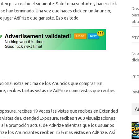
e» para recibir el siguiente. Solo toma sentarte y hacer click
Dre
 se han terminado. Una vez que haces click en un Anuncio,
para
de jugar AdPrize que ganaste. Eso es todo.
obt
PTC
Neo
dic
Pri
cional extra encima de los Anuncios que compras. En
e, recibes tantas vistas de AdPrize como vistas que recibes
Revi
A
posure, recibes 19 veces las vistas que recibes en Extended
0 vistas de Extended Exposure, recibes 1900 visualizaciones
s a la promoción actual de AdPrize mientras que los usuarios
ize los Anunciantes reciben 25% más vistas en AdPrize. Así