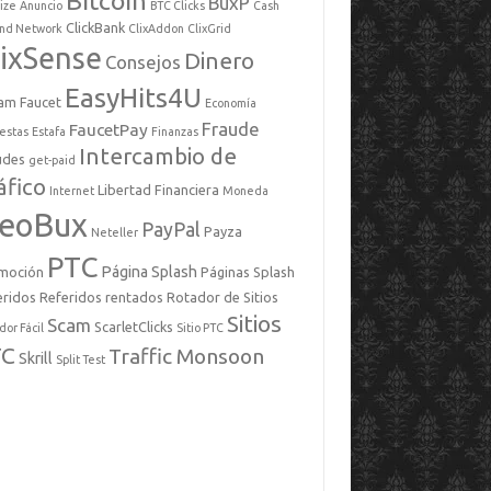
Bitcoin
BuxP
ize
Anuncio
BTC Clicks
Cash
ClickBank
ind Network
ClixAddon
ClixGrid
lixSense
Dinero
Consejos
EasyHits4U
am Faucet
Economía
Fraude
FaucetPay
estas
Estafa
Finanzas
Intercambio de
udes
get-paid
áfico
Libertad Financiera
Internet
Moneda
eoBux
PayPal
Payza
Neteller
PTC
Página Splash
moción
Páginas Splash
eridos
Referidos rentados
Rotador de Sitios
Sitios
Scam
ScarletClicks
dor Fácil
Sitio PTC
TC
Traffic Monsoon
Skrill
Split Test