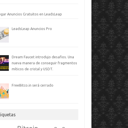
egar Anuncios Gratuitos en LeadsLeap
LeadsLeap Anuncios Pro
Dream Faucet introdujo desafios. Una
nueva manera de conseguir fragmentos
míticos de cristal y USDT.
FreeBitco.in será cerrado
tiquetas