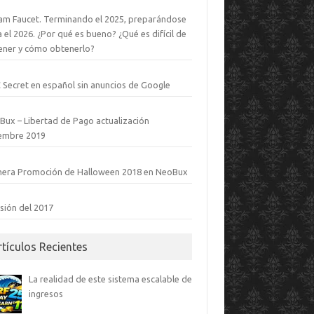
am Faucet. Terminando el 2025, preparándose
 el 2026. ¿Por qué es bueno? ¿Qué es difícil de
ener y cómo obtenerlo?
 Secret en español sin anuncios de Google
Bux – Libertad de Pago actualización
iembre 2019
mera Promoción de Halloween 2018 en NeoBux
sión del 2017
rtículos Recientes
La realidad de este sistema escalable de
ingresos