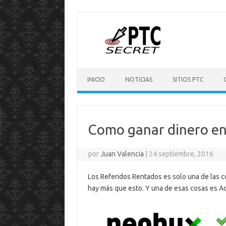
Saltar
al
contenido
INICIO
NOTICIAS
SITIOS PTC
Como ganar dinero en
por
Juan Valencia
|
24 septiembre, 2016
Los Referidos Rentados es solo una de las 
hay más que esto. Y una de esas cosas es Ad